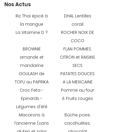
Nos Actus
Riz Thaï épicé à
DHAL Lentilles
la mangue
corail
En cochant cette case, vous consentez à recevoir nos propositions
commerciales à l'adresse email indiqué ci-dessus. Vous pouvez vous
La Vitamine D ?
ROCHER NOIX DE
désinscrire à tout moment en utilisant
le formulaire de désinscription
.
COCO
BROWNIE
FLAN POMMES,
INSCRIPTION
amande et
CITRON et RAISINS
mandarine
SECS
GOULASH de
PATATES DOUCES
Une questio
TOFU au PAPRIKA
A LA MEXICAINE
Croc Feta -
Pomme au four
Epinards -
& Fruits rouges
04 70 08 69 
Légumes d'été
ACCUEIL
Macarons à
Bûche poire,
LE MAGASIN
l’ancienne (sans
cacahuètes,
gluten et sans
chocolat