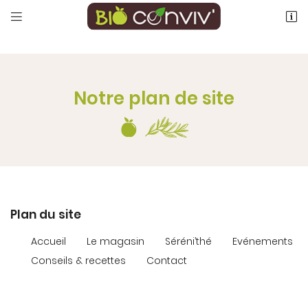


1, Rue de Maupertuis
03410 Domerat
04 70 08 69 76
Notre plan de site
Adresse email de réception
Plan du site

Accueil
Le magasin
Séréni’thé
Evénements
Recopier le code ci-contre

Conseils & recettes
Contact
Rafraîchir le captcha
