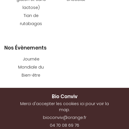
SÉRÉNI’THÉ
lactose)
Rejoignez-no
EVÉNEMENTS
Tian de
rutabagas
SEILS & RECETTES
CONTACT
Restez info
Nos Évènements
Journée
INSCRIPTION NEWSL
Mondiale du
Bien-être
Bio Conviv
Merci d'accepter les cookies
ici
pour voir la
map.
04 70 08 69 76