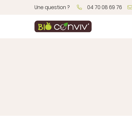
Une question ?
04 70 08 69 76
1, Rue de Maupertuis
03410 Domerat
04 70 08 69 76
Adresse email de réception
