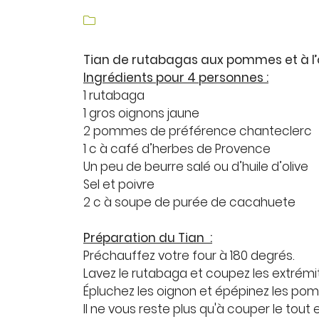
Recopier le code ci-contre


Rafraîchir le captcha

Tian de rutabagas aux pommes et à l
Ingrédients pour 4 personnes :
En cochant cette case, vous consentez à recevoir nos proposi
commerciales à l'adresse email indiqué ci-dessus. Vous pouv
1 rutabaga
désinscrire à tout moment en utilisant
le formulaire de désins
1 gros oignons jaune
2 pommes de préférence chanteclerc
INSCRIPTION
1 c à café d’herbes de Provence
Un peu de beurre salé ou d’huile d’olive
Sel et poivre
2 c à soupe de purée de cacahuete
Préparation du Tian :
Préchauffez votre four à 180 degrés.
Lavez le rutabaga et coupez les extrémi
Épluchez les oignon et épépinez les po
Il ne vous reste plus qu'à couper le tout 