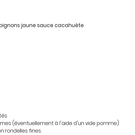
’oignons jaune sauce cacahuète
tions
ez vous
cription
.
tés
mmes (éventuellement à l’aide d’un vide pomme).
en rondelles fines.