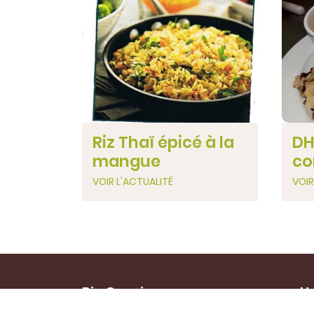
Riz Thaï épicé à la
DH
mangue
co
VOIR L'ACTUALITÉ
VOIR
Bio Conviv
Ho