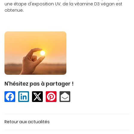
une étape d'exposition UV, de la vitamine D3 végan est
obtenue
.
LE MAGASIN
SÉRÉNI’THÉ
Rejoignez-no
EVÉNEMENTS
SEILS & RECETTES
CONTACT
Restez info
INSCRIPTION NEWSL
N'hésitez pas à partager !
Retour aux actualités