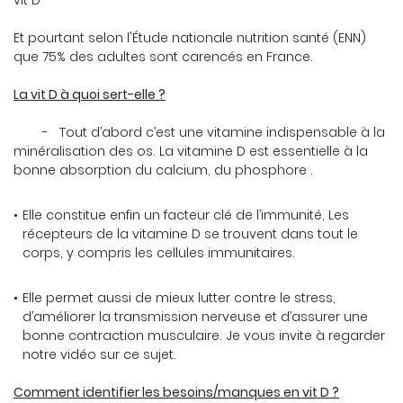
vit D
Et pourtant selon l'Étude nationale nutrition santé (ENN)
que 75% des adultes sont carencés en France.
En cochant cette case, vous consentez à recevoir nos propositions
La vit D à quoi sert-elle ?
commerciales à l'adresse email indiqué ci-dessus. Vous pouvez vous
désinscrire à tout moment en utilisant
le formulaire de désinscription
.
- Tout d’abord c’est une vitamine indispensable à la
INSCRIPTION
minéralisation des os. La vitamine D est essentielle à la
bonne absorption du calcium, du phosphore .
Elle constitue enfin un facteur clé de l’immunité, Les
récepteurs de la vitamine D se trouvent dans tout le
corps, y compris les cellules immunitaires.
Elle permet aussi de mieux lutter contre le stress,
d’améliorer la transmission nerveuse et d’assurer une
bonne contraction musculaire. Je vous invite à regarder
notre vidéo sur ce sujet.
Comment identifier les besoins/manques en vit D ?