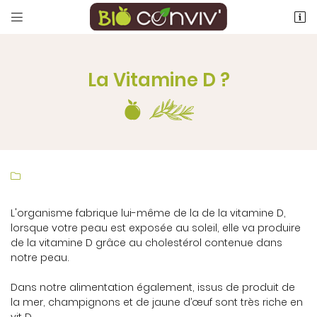


1, Rue de Maupertuis
03410 Domerat
04 70 08 69 76
La Vitamine D ?

L'organisme fabrique lui-même de la de la vitamine D,
Adresse email de réception

lorsque votre peau est exposée au soleil, elle va produire
de la vitamine D grâce au cholestérol contenue dans
notre peau.
Recopier le code ci-contre

Rafraîchir le captcha
Dans notre alimentation également, issus de produit de

la mer, champignons et de jaune d’œuf sont très riche en