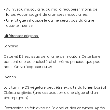
Au niveau musculaire, du mal à récupérer moins de
force. Accompagné de crampes musculaires.
Une fatigue inhabituelle qui ne serait pas dû à une
activité intense.
Différentes origines :
Lanoline
Cette vit D3 est issus de la laine de mouton. Cette laine
contient une du cholestérol et même principe que pour
nous. On va l’exposer au uv
Lychen
Une questio
La vitamine D3 végétale peut être extraite du
lichen
boréal
(une association d'une algue et d'un
Cladonia rangiferina
champignon).
04 70 08 69 
L'extraction se fait avec de l'alcool et des enzymes. Après
ACCUEIL