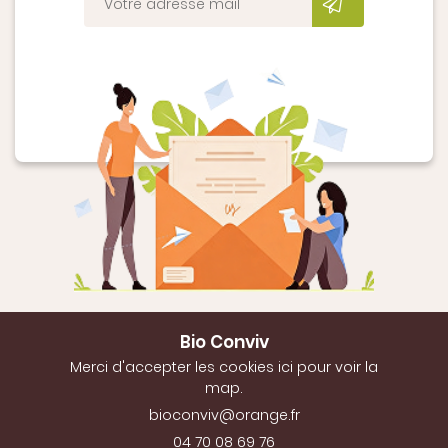
Envoyer
Bio Conviv
Merci d'accepter les cookies
ici
pour voir la
map.
04 70 08 69 76