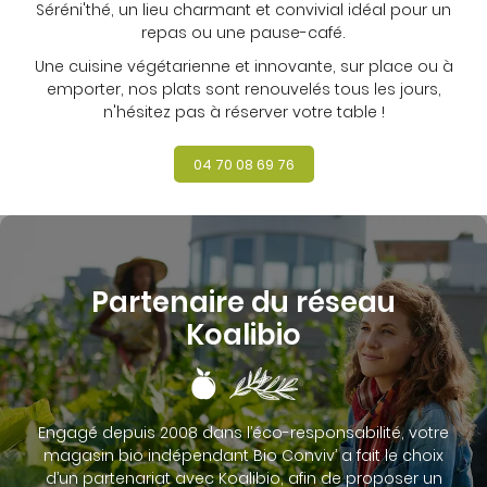
Séréni'thé, un lieu charmant et convivial idéal pour un
repas ou une pause-café.
Une cuisine végétarienne et innovante, sur place ou à
emporter, nos plats sont renouvelés tous les jours,
n'hésitez pas à réserver votre table !
04 70 08 69 76
Partenaire du réseau
Koalibio
Engagé depuis 2008 dans l’éco-responsabilité, votre
magasin bio indépendant Bio Conviv’ a fait le choix
d’un partenariat avec Koalibio, afin de proposer un