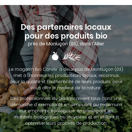
Des partenaires locaux
pour des produits bio
près de Monluçon (03), dans l’Allier
Le magasin Bio Conviv' à deux pas de Montluçon (03)
met à l'honneur les producteurs locaux, reconnus
pour la qualité et l'authenticité de leurs produits, pour
vous offrir le meilleur de la nature.
Ces professionnels du bio s'inscrivent tous dans une
démarche d'exemplarité en diminuant au maximum
leur empreinte écologique, en privilégiant les
matières biologiques ou recyclées et en veillant à
optimiser leurs process de production.